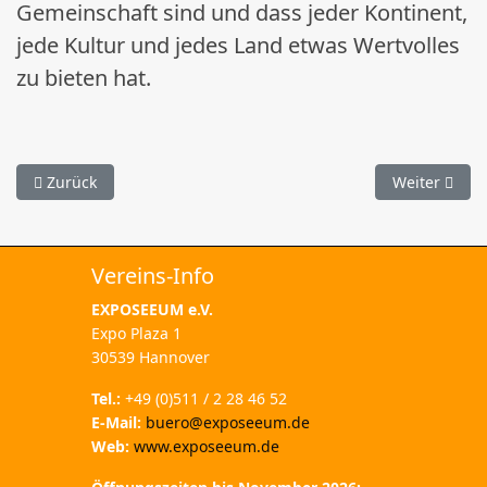
Gemeinschaft sind und dass jeder Kontinent,
jede Kultur und jedes Land etwas Wertvolles
zu bieten hat.
Vorheriger Beitrag: Großbritannien auf der EXPO 2000
Nächster Bei
Zurück
Weiter
Vereins-Info
EXPOSEEUM
e.V.
Expo Plaza 1
30539 Hannover
Tel.:
+49 (0)511 / 2 28 46 52
E-Mail:
buero@exposeeum.de
Web:
www.exposeeum.de