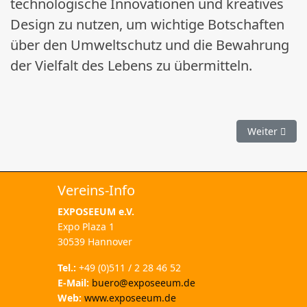
technologische Innovationen und kreatives
Design zu nutzen, um wichtige Botschaften
über den Umweltschutz und die Bewahrung
der Vielfalt des Lebens zu übermitteln.
Nächster Bei
Weiter
Vereins-Info
EXPOSEEUM
e.V.
Expo Plaza 1
30539 Hannover
Tel.:
+49 (0)511 / 2 28 46 52
E-Mail:
buero@exposeeum.de
Web:
www.exposeeum.de